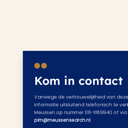
Kom in contact
Vanwege de vertrouwelijkheid van deze 
informatie uitsluitend telefonisch te ver
Meussen op nummer 06-11169940 of via
pim@meussensearch.nl
.