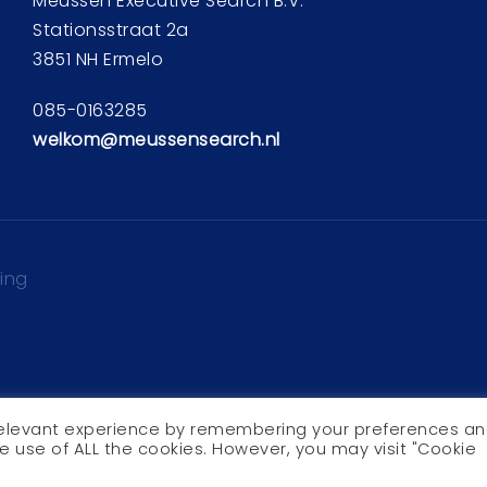
Meussen Executive Search B.V.
Stationsstraat 2a
3851 NH Ermelo
085-0163285
welkom@meussensearch.nl
ring
relevant experience by remembering your preferences a
the use of ALL the cookies. However, you may visit "Cookie
With
by
Websheriff