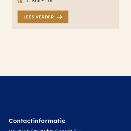
€ 85k - 110k
LEES VERDER
Contactinformatie