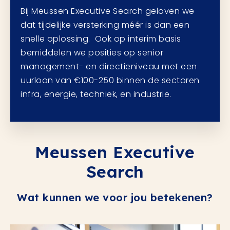
Bij Meussen Executive Search geloven we
dat tijdelijke versterking méér is dan een
snelle oplossing. Ook op interim basis
bemiddelen we posities op senior
management- en directieniveau met een
uurloon van €100-250 binnen de sectoren
infra, energie, techniek, en industrie.
Meussen Executive
Search
Wat kunnen we voor jou betekenen?