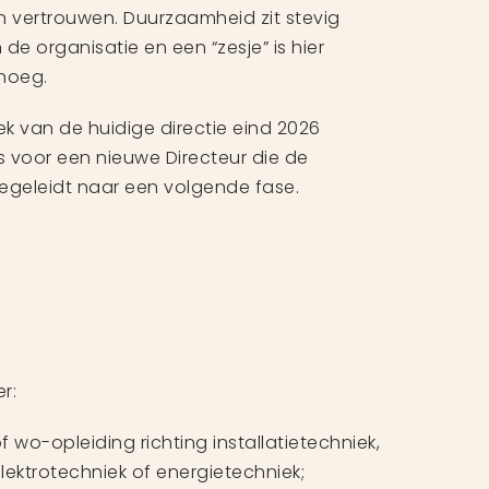
 vertrouwen. Duurzaamheid zit stevig
de organisatie en een “zesje” is hier
noeg.
k van de huidige directie eind 2026
s voor een nieuwe Directeur die de
begeleidt naar een volgende fase.
r:
wo-opleiding richting installatietechniek,
ektrotechniek of energietechniek;