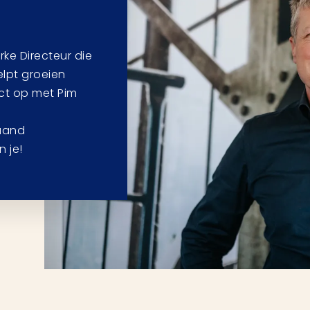
rke Directeur die
elpt groeien
ct op met Pim
aand
 je!