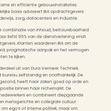
ame en efficiënte gebouwinstallaties.
elijke basis adviseert BIA opdrachtgevers
derwijs, zorg, datacenters en industrie.
n de combinatie van inhoud, betrouwbaarheid
aar liefst 95% van de dienstverlening vindt
htgevers. Klanten waarderen BIA om de
heid, pragmatische aanpak en het vermogen
en te kijken.
derdeel uit van Dura Vermeer Techniek.
et bureau zelfstandig en onafhankelijk. De
l gezond, heeft haar zaken goed op orde en
 positie binnen haar nichemarkt. De
15 medewerkers en combineert diepgaande
n mensgerichte en collegiale cultuur.
t om ego’s of interne politiek, maar om