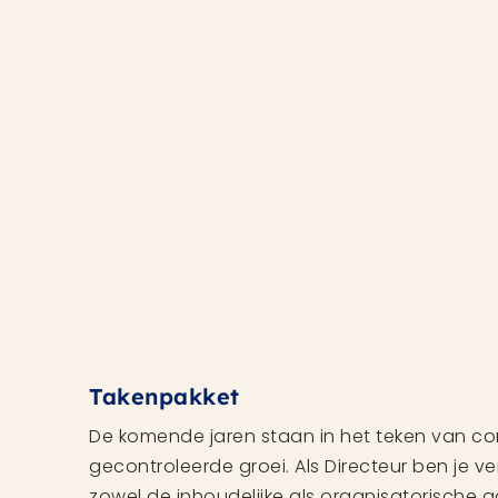
Takenpakket
De komende jaren staan in het teken van con
gecontroleerde groei. Als Directeur ben je v
zowel de inhoudelijke als organisatorische a