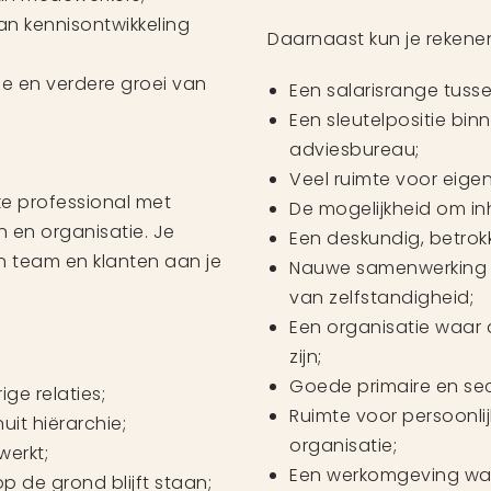
an kennisontwikkeling
Daarnaast kun je rekene
ie en verdere groei van
Een salarisrange tusse
Een sleutelpositie bin
adviesbureau;
Veel ruimte voor eige
rke professional met
De mogelijkheid om in
n en organisatie. Je
Een deskundig, betrok
en team en klanten aan je
Nauwe samenwerking 
van zelfstandigheid;
Een organisatie waar 
zijn;
Goede primaire en se
ge relaties;
Ruimte voor persoonlij
it hiërarchie;
organisatie;
werkt;
Een werkomgeving waa
 de grond blijft staan;