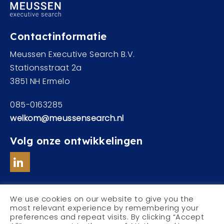
Contactinformatie
Meussen Executive Search B.V.
Stationsstraat 2a
3851 NH Ermelo
085-0163285
welkom@meussensearch.nl
Volg onze ontwikkelingen
We use cookies on our website to give you the
most relevant experience by remembering your
preferences and repeat visits. By clicking “Accept
© Meussen Executive Search