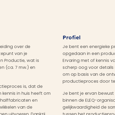
Profiel
leiding over de
Je bent een energieke pr
tepunt van je
opgedaan in een produ
 Productie, wat is
Ervaring met of kennis v
en (ca. 7 mw.) en
scherp oog voor detail
om op basis van de ontw
productieproces door te
tieproces is, dat de
 kennis in huis heeft om
Je bent je ervan bewust 
halffabricaten en
binnen de ELEQ-organisa
twikkelen van de
gelijkwaardigheid de s
en uitvoeren. Dankzij
tussen het productiepro