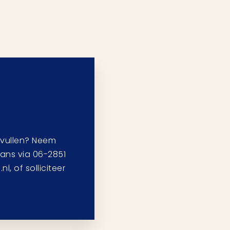
ervullen? Neem
ans via 06-2851
, of solliciteer