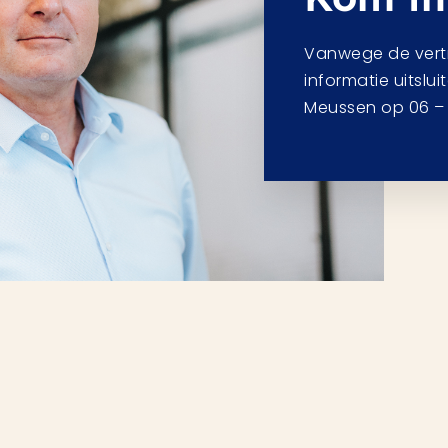
Vanwege de vertro
informatie uitslui
Meussen op 06 – 