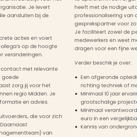
ganisatie. Je levert
heeft met de nodige uit
ie aansluiten bij de
professionalisering van 
gesprekspartner voor zo
Je faciliteert zowel de p
crete acties en voert
medewerkers en weet me
 collega’s op de hoogte
dragen voor een fijne w
er veranderingen.
Verder beschik je over:
 contact met relevante
en goede
Een afgeronde opleidi
ast zorg jij voor het
richting techniek of
innen regio Midden. Je
Minimaal 10 jaar ervar
formatie en advies.
grootschalige project
Minimaal verantwoorde
itvoerders, die voor zich
euro in een vergelijkba
. Daarnaast
Kennis van ondergrond
(managementteam) van