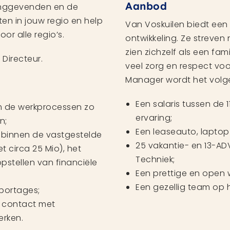
Aanbod
dinggevenden en de
ten in jouw regio en help
Van Voskuilen biedt een 
r alle regio’s.
ontwikkeling. Ze streven
zien zichzelf als een fam
Directeur.
veel zorg en respect voo
Manager wordt het vol
Een salaris tussen de 1
m de werkprocessen zo
ervaring;
n;
Een leaseauto, laptop
 binnen de vastgestelde
25 vakantie- en 13-A
 circa 25 Mio), het
Techniek;
pstellen van financiële
Een prettige en open we
Een gezellig team op 
portages;
n contact met
erken.