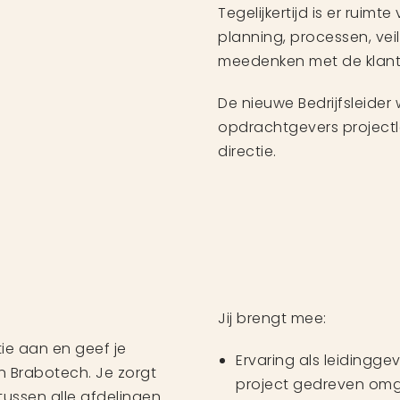
Tegelijkertijd is er ruim
planning, processen, veil
meedenken met de klant 
De nieuwe Bedrijfsleide
opdrachtgevers projectlei
directie.
Jij brengt mee:
atie aan en geef je
Ervaring als leidingg
n Brabotech. Je zorgt
project gedreven omg
tussen alle afdelingen.