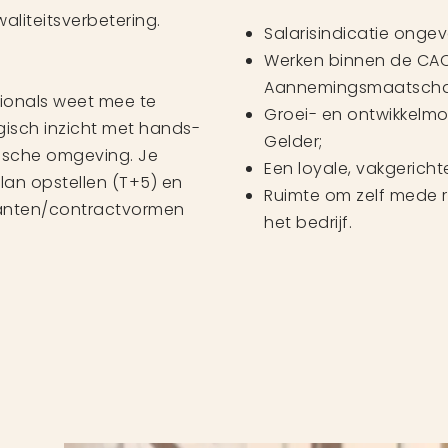
aliteitsverbetering.
Salarisindicatie onge
Werken binnen de CAO
Aannemingsmaatschap
sionals weet mee te
Groei- en ontwikkelm
gisch inzicht met hands-
Gelder;
nische omgeving. Je
Een loyale, vakgericht
lan opstellen (T+5) en
Ruimte om zelf mede 
lanten/contractvormen
het bedrijf.