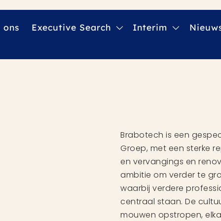
 ons
Executive Search
Interim
Nieuw
Brabotech is een gespec
Groep, met een sterke re
en vervangings en renova
ambitie om verder te gr
waarbij verdere professio
centraal staan. De cultuu
mouwen opstropen, elka