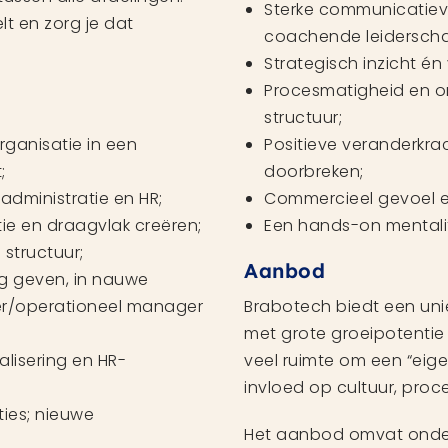
Sterke communicatiev
lt en zorg je dat
coachende leiderschap
Strategisch inzicht é
Procesmatigheid en or
structuur;
rganisatie in een
Positieve veranderkr
;
doorbreken;
 administratie en HR;
Commercieel gevoel 
ie en draagvlak creëren;
Een hands-on mentalit
structuur;
Aanbod
ing geven, in nauwe
er/operationeel manager
Brabotech biedt een un
met grote groeipotentie
alisering en HR-
veel ruimte om een “eige
invloed op cultuur, proce
ies; nieuwe
Het aanbod omvat onde