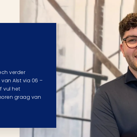
tech verder
an Alst via 06 –
 vul het
 horen graag van