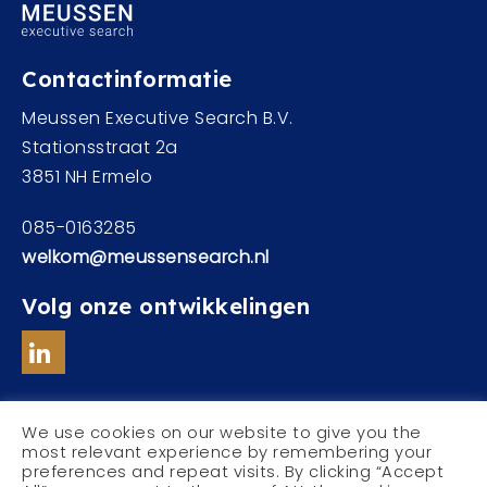
Contactinformatie
Meussen Executive Search B.V.
Stationsstraat 2a
3851 NH Ermelo
085-0163285
welkom@meussensearch.nl
Volg onze ontwikkelingen
We use cookies on our website to give you the
most relevant experience by remembering your
preferences and repeat visits. By clicking “Accept
© Meussen Executive Search