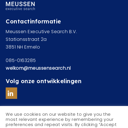
Contactinformatie
Meussen Executive Search B.V.
Stationsstraat 2a
3851 NH Ermelo
085-0163285
welkom@meussensearch.nl
Volg onze ontwikkelingen
We use cookies on our website to give you the
most relevant experience by remembering your
preferences and repeat visits. By clicking “Accept
© Meussen Executive Search