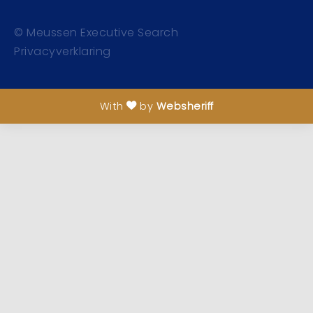
© Meussen Executive Search
Privacyverklaring
With
by
Websheriff