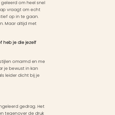
b geleerd om heel snel
chap vraagt om echt
tief op in te gaan.
jn. Maar altijd met
 heb je die jezelf
e stijlen omarmd en me
r je bewust in kan
 leider dicht bij je
angeleerd gedrag. Het
den tegenover de druk