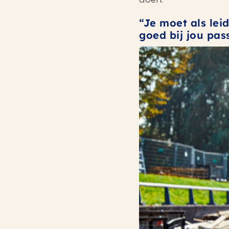
“Je moet als lei
goed bij jou pas