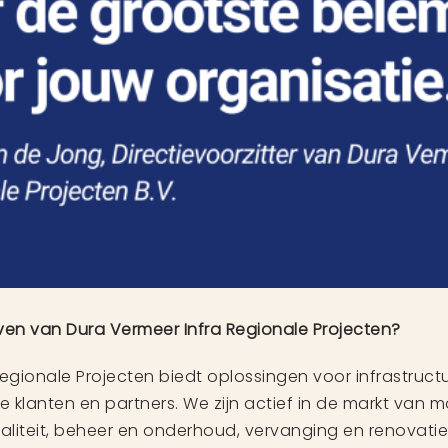
ven van Dura Vermeer Infra Regionale Projecten?
Regionale Projecten biedt oplossingen voor infrastruct
 klanten en partners. We zijn actief in de markt van mob
aliteit, beheer en onderhoud, vervanging en renovatie