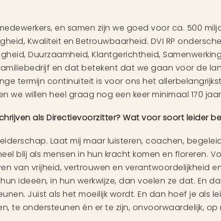
 medewerkers, en samen zijn we goed voor ca. 500 mil
igheid, Kwaliteit en Betrouwbaarheid. DVI RP ondersche
ligheid, Duurzaamheid, Klantgerichtheid, Samenwerki
familiebedrijf en dat betekent dat we gaan voor de lan
ge termijn continuïteit is voor ons het allerbelangrijks
en we willen heel graag nog een keer minimaal 170 jaa
hrijven als Directievoorzitter? Wat voor soort leider be
 leiderschap. Laat mij maar luisteren, coachen, begelei
eel blij als mensen in hun kracht komen en floreren. Voo
n van vrijheid, vertrouwen en verantwoordelijkheid eno
 hun ideeën, in hun werkwijze, dan voelen ze dat. En da
steunen. Juist als het moeilijk wordt. En dan hoef je als l
teren, te ondersteunen én er te zijn, onvoorwaardelijk, 