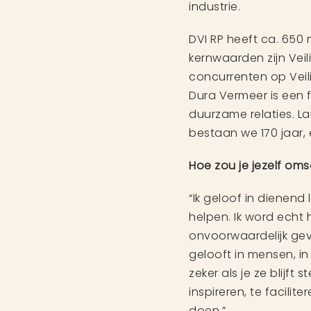
industrie.
DVI RP heeft ca. 650
kernwaarden zijn Veil
concurrenten op Vei
Dura Vermeer is een 
duurzame relaties. Lan
bestaan we 170 jaar, 
Hoe zou je jezelf omsc
“Ik geloof in dienend
helpen. Ik word echt h
onvoorwaardelijk geve
gelooft in mensen, in
zeker als je ze blijft 
inspireren, te facili
doen.”