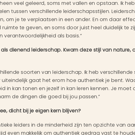
 heen veel geleerd, soms met vallen en opstaan. Ik he
elen tussen verschillende leiderschapsstijlen. Leiders
en, om je te verplaatsen in een ander. En om daar effec
ruimte te geven, en soms door juist heel duidelijk te zi
n verantwoordelijkheid als basis.”
 als dienend leiderschap. Kwam deze stijl van nature, of
rschillende soorten van leiderschap. Ik heb verschillend
uiteindelijk gaat het erom hoe authentiek je bent. Waa
 in kan tonen en jezelf in kan leren kennen. Je moet als
marm de dingen die goed bij jou passen.”
, dicht bij je eigen kern blijven?
tieke leiders in de minderheid zijn ten opzichte van a
 altijd even makkelijk om authentiek gedrag vast te hou