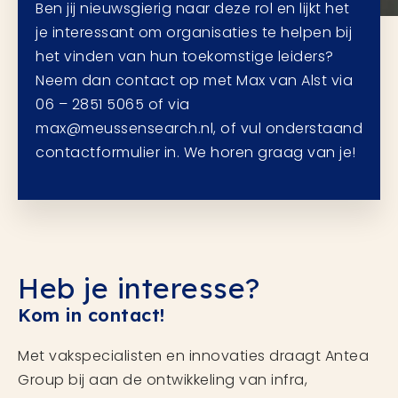
Ben jij nieuwsgierig naar deze rol en lijkt het
je interessant om organisaties te helpen bij
het vinden van hun toekomstige leiders?
Neem dan contact op met Max van Alst via
06 – 2851 5065 of via
max@meussensearch.nl, of vul onderstaand
contactformulier in. We horen graag van je!
Heb je interesse?
Kom in contact!
Met vakspecialisten en innovaties draagt Antea
Group bij aan de ontwikkeling van infra,