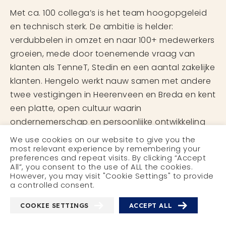
Met ca. 100 collega’s is het team hoogopgeleid
en technisch sterk. De ambitie is helder:
verdubbelen in omzet en naar 100+ medewerkers
groeien, mede door toenemende vraag van
klanten als TenneT, Stedin en een aantal zakelijke
klanten. Hengelo werkt nauw samen met andere
twee vestigingen in Heerenveen en Breda en kent
een platte, open cultuur waarin
ondernemerschap en persoonlijke ontwikkeling
worden aangemoedigd via de SPIE Academy.
We use cookies on our website to give you the
Het MT waaraan je leidinggeeft bestaat uit 5
most relevant experience by remembering your
preferences and repeat visits. By clicking “Accept
mensen, met Pieter de Kam als je leidinggevende.
All”, you consent to the use of ALL the cookies.
Hij zet sterk in op vrijheid, vertrouwen,
However, you may visit "Cookie Settings" to provide
a controlled consent.
ondernemerschap en openheid. Iemand om
uitstekend mee te kunnen samenwerken.
COOKIE SETTINGS
ACCEPT ALL