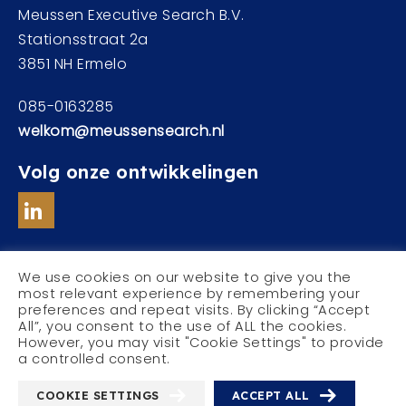
Meussen Executive Search B.V.
Stationsstraat 2a
3851 NH Ermelo
085-0163285
welkom@meussensearch.nl
Volg onze ontwikkelingen
We use cookies on our website to give you the
most relevant experience by remembering your
preferences and repeat visits. By clicking “Accept
© Meussen Executive Search
All”, you consent to the use of ALL the cookies.
Privacyverklaring
However, you may visit "Cookie Settings" to provide
a controlled consent.
COOKIE SETTINGS
ACCEPT ALL