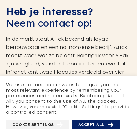
Heb je interesse?
Neem contact op!
In de markt staat A.Hak bekend als loyaal,
betrouwbaar en een no-nonsense bedrijf. A.Hak
maakt waar wat ze belooft. Belangrijk voor A.Hak
zijn veiligheid, stabiliteit, continuïteit en kwaliteit.
Infranet kent twaalf locaties verdeeld over vier
regio’s, elk met een eigen bedrijfsleider. De markt
We use cookies on our website to give you the
is momenteel sterk in beweging: onder meer de
most relevant experience by remembering your
preferences and repeat visits. By clicking “Accept
energietransitie stuwt de vraag naar nieuwe
All”, you consent to the use of ALL the cookies.
infrastructuur sterk op.
However, you may visit "Cookie Settings" to provide
a controlled consent.
Infranet realiseert een omzet van circa €175
COOKIE SETTINGS
ACCEPT ALL
miljoen met 400 vaste medewerkers en ongeveer
1.000 inhuurmedewerkers. Vooruitkijkend is er een