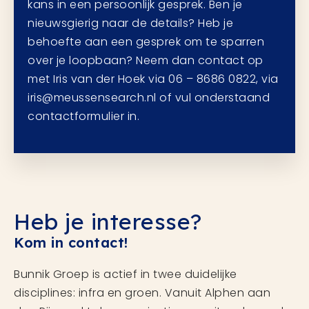
kans in een persoonlijk gesprek. Ben je
nieuwsgierig naar de details? Heb je
behoefte aan een gesprek om te sparren
over je loopbaan? Neem dan contact op
met Iris van der Hoek via 06 – 8686 0822, via
iris@meussensearch.nl of vul onderstaand
contactformulier in.
Heb je interesse?
Kom in contact!
Bunnik Groep is actief in twee duidelijke
disciplines: infra en groen. Vanuit Alphen aan