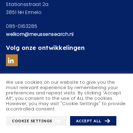
Stationsstraat 2a
3851 NH Ermelo
085-0163285
welkom@meussensearch.nl
Volg onze ontwikkelingen
We use cookies on our website to give you the
most relevant experience by remembering your
preferences and repeat visits. By clicking “Accept
© Meussen Executive Search
All”, you consent to the use of ALL the cookies.
Privacyverklaring
However, you may visit "Cookie Settings" to provide
a controlled consent.
COOKIE SETTINGS
ACCEPT ALL
With
by
Websheriff