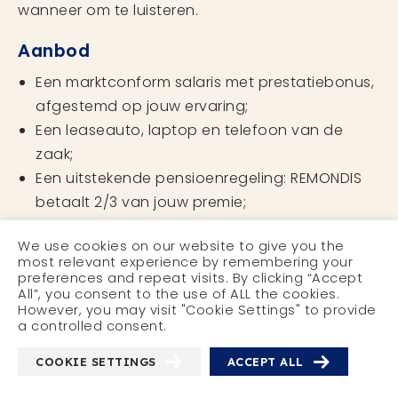
wanneer om te luisteren.
Aanbod
Een marktconform salaris met prestatiebonus,
afgestemd op jouw ervaring;
Een leaseauto, laptop en telefoon van de
zaak;
Een uitstekende pensioenregeling: REMONDIS
betaalt 2/3 van jouw premie;
Volop kansen voor persoonlijke en
We use cookies on our website to give you the
professionele groei;
most relevant experience by remembering your
Alle voordelen van de cao
preferences and repeat visits. By clicking “Accept
All”, you consent to the use of ALL the cookies.
Beroepsgoederenvervoer.
However, you may visit "Cookie Settings" to provide
a controlled consent.
COOKIE SETTINGS
ACCEPT ALL